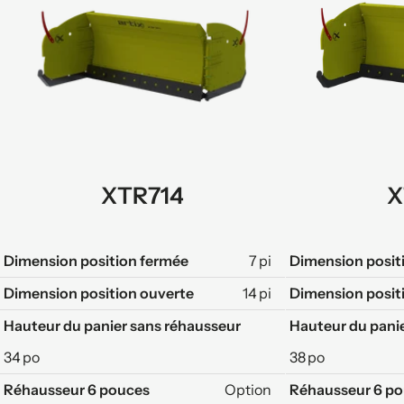
XTR714
X
Dimension position fermée
7 pi
Dimension posit
Dimension position ouverte
14 pi
Dimension posit
Hauteur du panier sans réhausseur
Hauteur du pani
34 po
38 po
Réhausseur 6 pouces
Option
Réhausseur 6 p